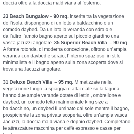
doccia oltre alla doccia maldiviana all’esterno.
33 Beach Bungalow – 90 mq.
Inserite tra la vegetazione
dell’isola, dispongono di un letto a baldacchino e un
comodo daybed. Da un lato la veranda con sdraio e
dall’altro l’ampio bagno aperto sul piccolo giardino una
vasca jacuzzi angolare.
35 Superior Beach Villa – 90 mq.
A forma rotonda, di moderna concezione, offrono un’ampia
veranda con daybed e sdraio, l’interno spazioso, in stile
minimalista e il bagno aperto sulla zona scoperta dove si
trova una Jacuzzi angolare.
31 Deluxe Beach Villa – 95 mq.
Mimetizzate nella
vegetazione lungo la spiaggia e affacciate sulla laguna
hanno due ampie verande dotate di lettini, ombrellone e
daybed, un comodo letto matrimoniale king size a
baldacchino, un daybed illuminato dal sole mentre il bagno,
prospiciente la zona privata scoperta, offre un’ampia vasca
Jacuzzi, la doccia maldiviana e doppio daybed. Completano
le attrezzature macchina per caffè espresso e casse per