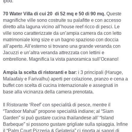
Ipod.
70 Water Villa di cui 20 di 52 mq e 50 di 90 mq.
Queste
magnifiche ville sono costruite su palafitte e con accesso
diretto alla laguna vicino all’house reef ricco di pesci. Le
ville sono caratterizzate da un’ampia camera da con letto
matrimoniale king size e un bagno spazioso con doccia
all’aperto. All’esterno si trovano una grande veranda con
Jacuzzi e un’altra veranda attrezzata con lettini e
ombrellone. Magnifica la vista panoramica sull’Oceano!
Ampia la scelta di ristoranti e bar
: i 3 principali (Haruge,
Malaafaiy e Farivalhu) aperti per colazione, pranzo e cena a
buffet con scelta di cucina internazionale e assegnati in
base alla vicinanza della camera prenotata.
Il Ristorante ‘Reef’ con specialità di pesce, mentre il
“Tandoor Mahal” propone specialità indiane; al “Siam
Garden” si può gustare cucina thailandese all’ “Island
Barbeque” si possono gustare grigliate sulla spiaggia. Infine
il “Palm Court Pizzeria & Gelateria” ci riporta ai sapori di