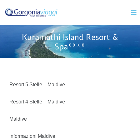
Vai
Mai
al
Men
contenuto
Kuramathi Island Resort &
Spa****
Resort 5 Stelle – Maldive
Resort 4 Stelle – Maldive
Maldive
Informazioni Maldive