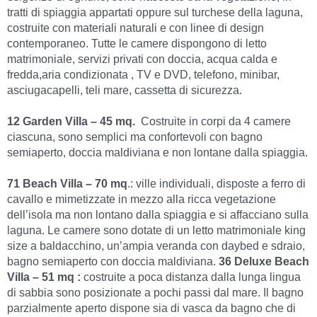
tratti di spiaggia appartati oppure sul turchese della laguna,
costruite con materiali naturali e con linee di design
contempora­neo. Tutte le camere dispongono di letto
matrimoniale, servizi privati con doccia, acqua calda e
fredda,aria condizionata , TV e DVD, telefono, minibar,
asciugacapelli, teli mare, cassetta di sicurezza.
12 Garden Villa – 45 mq.
Costruite in corpi da 4 camere
ciascuna, sono semplici ma confortevoli con bagno
semiaperto, doccia maldiviana e non lontane dalla spiaggia.
71 Beach Villa – 70 mq
.: ville individuali, disposte a ferro di
cavallo e mimetizzate in mezzo alla ricca vegetazione
dell’isola ma non lontano dalla spiaggia e si affacciano sulla
laguna. Le camere sono dotate di un letto matrimoniale king
size a baldacchino, un’ampia veranda con daybed e sdraio,
bagno semiaperto con doccia maldiviana.
36 Deluxe Beach
Villa – 51 mq :
costruite a poca distanza dalla lunga lingua
di sabbia sono posizionate a pochi passi dal mare. Il bagno
parzialmente aperto dispone sia di vasca da bagno che di