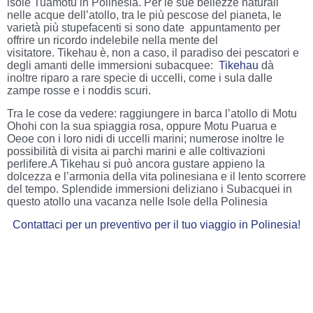
isole Tuamotu in Polinesia. Per le sue bellezze naturali
nelle acque dell’atollo, tra le più pescose del pianeta, le
varietà più stupefacenti si sono date appuntamento per
offrire un ricordo indelebile nella mente del
visitatore. Tikehau è, non a caso, il paradiso dei pescatori e
degli amanti delle immersioni subacquee:
Tikehau
dà
inoltre riparo a rare specie di uccelli, come i sula dalle
zampe rosse e i noddis scuri.
Tra le cose da vedere: raggiungere in barca l’atollo di Motu
Ohohi con la sua spiaggia rosa, oppure Motu Puarua e
Oeoe con i loro nidi di uccelli marini; numerose inoltre le
possibilità di visita ai parchi marini e alle coltivazioni
perlifere.A Tikehau si può ancora gustare appieno la
dolcezza e l’armonia della vita polinesiana e il lento scorrere
del tempo. Splendide immersioni deliziano i Subacquei in
questo atollo una vacanza nelle Isole della Polinesia
Contattaci per un preventivo per il tuo viaggio in Polinesia!