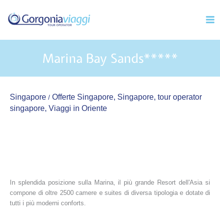
Vai
Mai
al
Men
contenuto
Marina Bay Sands*****
Singapore
Offerte Singapore
,
Singapore
,
tour operator
/
singapore
,
Viaggi in Oriente
In splendida posizione sulla Marina, il più grande Resort dell'Asia si
compone di oltre 2500 camere e suites di diversa tipologia e dotate di
tutti i più moderni conforts.