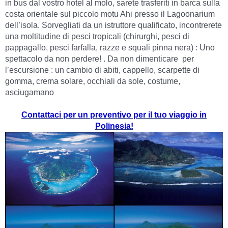
in bus dal vostro hotel al molo, sarete trasferiti in barca sulla
costa orientale sul piccolo motu Ahi presso il Lagoonarium
dell’isola. Sorvegliati da un istruttore qualificato, incontrerete
una moltitudine di pesci tropicali (chirurghi, pesci di
pappagallo, pesci farfalla, razze e squali pinna nera) : Uno
spettacolo da non perdere! . Da non dimenticare per
l’escursione : un cambio di abiti, cappello, scarpette di
gomma, crema solare, occhiali da sole, costume,
asciugamano
Contattaci per un preventivo per il tuo viaggio in
Polinesia!