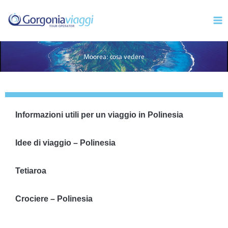
Vai
Mai
al
Men
contenuto
Moorea: cosa vedere
Informazioni utili per un viaggio in Polinesia
Idee di viaggio – Polinesia
Tetiaroa
Crociere – Polinesia