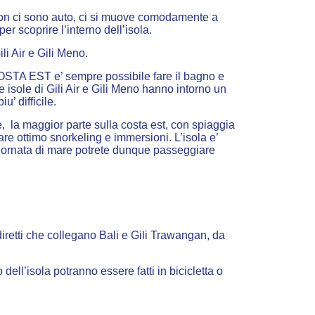
n non ci sono auto, ci si muove comodamente a
r scoprire l’interno dell’isola.
li Air e Gili Meno.
i COSTA EST e’ sempre possibile fare il bagno e
isole di Gili Air e Gili Meno hanno intorno un
’ difficile.
e, la maggior parte sulla costa est, con spiaggia
re ottimo snorkeling e immersioni. L’isola e’
 giornata di mare potrete dunque passeggiare
diretti che collegano Bali e Gili Trawangan, da
dell’isola potranno essere fatti in bicicletta o