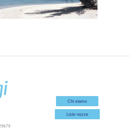
Chi siamo
Liste nozze
29679