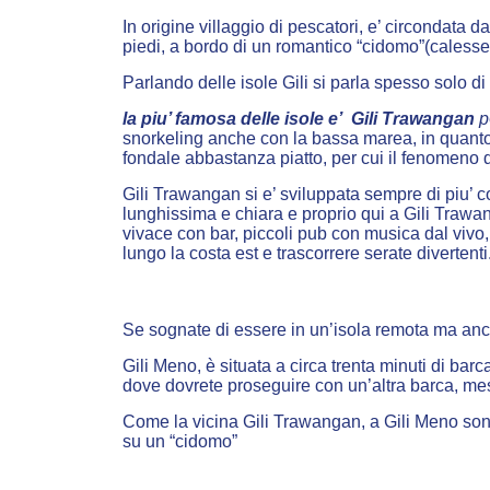
In origine villaggio di pescatori, e’ circondata
piedi, a bordo di un romantico “cidomo”(calesse t
Parlando delle isole Gili si parla spesso solo di
la piu’ famosa delle isole e’ Gili Trawangan
p
snorkeling anche con la bassa marea, in quanto 
fondale abbastanza piatto, per cui il fenomeno de
Gili Trawangan si e’ sviluppata sempre di piu’ c
lunghissima e chiara e proprio qui a Gili Trawan
vivace con bar, piccoli pub con musica dal vivo
lungo la costa est e trascorrere serate divertenti
Se sognate di essere in un’isola remota ma ancora
Gili Meno, è situata a circa trenta minuti di bar
dove dovrete proseguire con un’altra barca, mes
Come la vicina Gili Trawangan, a Gili Meno sono vi
su un “cidomo”