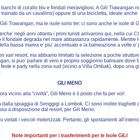
 da banchi di corallo blu e fondali meravigliosi. A Gili Trawanga
rainato da un cavallino) oppure di una bicicletta, ideale anche pe
 Gili Trawangan, ma le isole sono tre: ci sono anche le isole di Gi
erche’ negli anni ottanta i primi turisti arrivarono qui, nella cu
il fondale degrada nel mare abbastanza rapidamente. Mentre le 
lla bassa marea e’ piu’ accentuato e la balneazione a volte e’ piu
on vari resort, ma abbiamo limitato la selezione a poche struttur
gan, si puo’ parlare di vero e proprio soggiorno balneare dove fa
, feste e party nella zona sud (vicino a Villa Ombak), dopo una
.
GILI MENO
 vicino alla “civiltà”, Gili Meno è il posto che fa per voi!
ca dalla spiaggia di Senggigi a Lombok. Ci sono inoltre traghetti 
sa a disposizione dal resort, per Gili Meno.
etati i veicoli motorizzati. Pertanto, gli spostamenti all’interno 
Note importanti per i trasferimenti per le Isole GILI