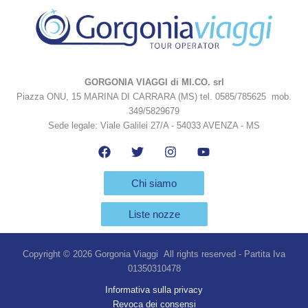
GORGONIA VIAGGI di MI.CO. srl
Piazza ONU, 15 MARINA DI CARRARA (MS) tel. 0585/785625 mob.
349/5829679
Sede legale: Viale Galilei 27/A - 54033 AVENZA - MS
Chi siamo
Liste nozze
Copyright © 2026 Gorgonia Viaggi All rights reserved - Partita Iva
01350310478
Informativa sulla privacy
Revoca dei consensi